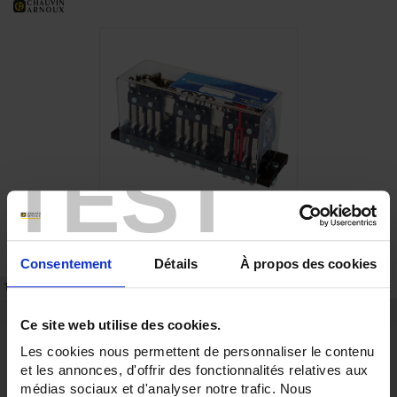
TEST
Consentement
Détails
À propos des cookies
TECHNISCHES DATENBLATT
ARTIKEL-NR.
Stärken
Ce site web utilise des cookies.
Bis zu 20 Wechselkontakte, 10 A
Les cookies nous permettent de personnaliser le contenu
Permanent- oder Impulssteuerung
et les annonces, d'offrir des fonctionnalités relatives aux
Standardmäßig mechanische Anzeige der Kontaktposition
médias sociaux et d'analyser notre trafic. Nous