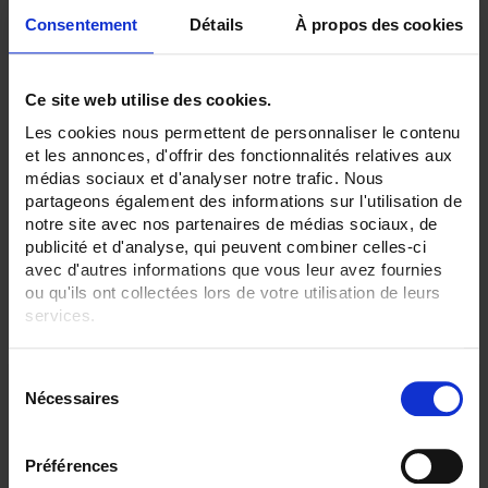
Consentement
Détails
À propos des cookies
Ce site web utilise des cookies.
Les cookies nous permettent de personnaliser le contenu
SH 76 100mV Cl 0.5
et les annonces, d'offrir des fonctionnalités relatives aux
Shunt - Anschlussöse - 0,1 bis 500 A - 100 mV
médias sociaux et d'analyser notre trafic. Nous
partageons également des informations sur l'utilisation de
notre site avec nos partenaires de médias sociaux, de
publicité et d'analyse, qui peuvent combiner celles-ci
avec d'autres informations que vous leur avez fournies
ou qu'ils ont collectées lors de votre utilisation de leurs
services.
Pour en savoir plus, veuillez consulter notre
politique de
S
confidentialité
.
Nécessaires
é
l
e
Préférences
c