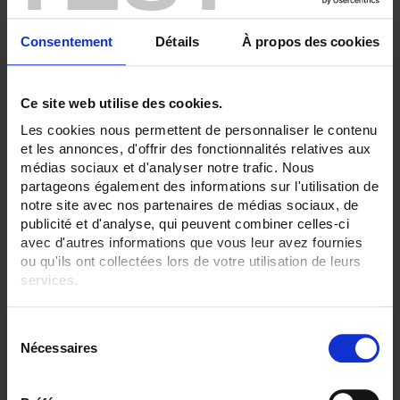
NEBENWIDERSTÄNDE - Bereiche:
200 mV
Consentement
Détails
À propos des cookies
ALLES ENTFERNEN
Ce site web utilise des cookies.
Les cookies nous permettent de personnaliser le contenu
Produkte nach Kriterien aussuchen
et les annonces, d'offrir des fonctionnalités relatives aux
médias sociaux et d'analyser notre trafic. Nous
partageons également des informations sur l'utilisation de
notre site avec nos partenaires de médias sociaux, de
In absteigender Reihenfolge
Sortieren nach
publicité et d'analyse, qui peuvent combiner celles-ci
avec d'autres informations que vous leur avez fournies
2 Artikel
ou qu'ils ont collectées lors de votre utilisation de leurs
Zeige
services.
Pour en savoir plus, veuillez consulter notre
politique de
S
confidentialité
.
Nécessaires
é
l
e