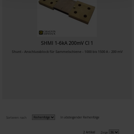
t
SHMI 1-6kA 200mV Cl 1
Shunt - Anschlussblock für Sammelschiene - 1000 bis 1500 A - 200 mV
In absteigender Reihenfolge
Sortieren nach
2 Artikel
Zeige