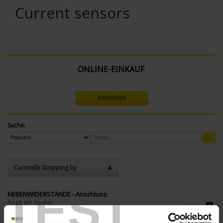
Current sensors
ONLINE-EINKAUF
Anmelden
Suche:
Currently Shopping by
TEST
NEBENWIDERSTÄNDE - Anschluss:
Auge am Sockel
Block für Stromschienen