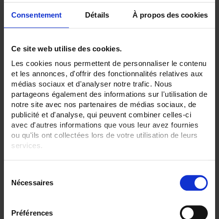
Consentement
Détails
À propos des cookies
Ce site web utilise des cookies.
Les cookies nous permettent de personnaliser le contenu
SHMI 1-6kA 150mV Cl 0.5
et les annonces, d'offrir des fonctionnalités relatives aux
médias sociaux et d'analyser notre trafic. Nous
Shunt - Anschlussblock für Sammelschiene - 1000 bis 1500 A - 150 mV
partageons également des informations sur l'utilisation de
notre site avec nos partenaires de médias sociaux, de
publicité et d'analyse, qui peuvent combiner celles-ci
avec d'autres informations que vous leur avez fournies
ou qu'ils ont collectées lors de votre utilisation de leurs
services.
Pour en savoir plus, veuillez consulter notre
politique de
S
confidentialité
.
Nécessaires
é
l
e
Préférences