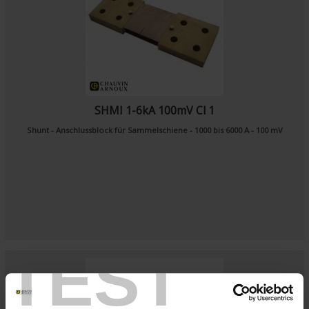
SHMI 1-6kA 100mV Cl 1
Shunt - Anschlussblock für Sammelschiene - 1000 bis 6000 A - 100 mV
TEST