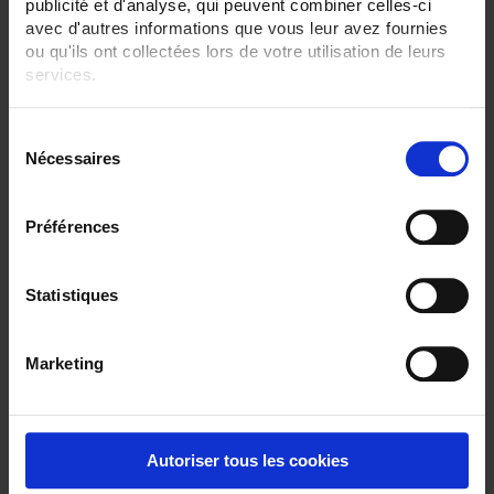
publicité et d'analyse, qui peuvent combiner celles-ci
avec d'autres informations que vous leur avez fournies
ou qu'ils ont collectées lors de votre utilisation de leurs
services.
Pour en savoir plus, veuillez consulter notre
politique de
S
confidentialité
.
Nécessaires
é
SHMI 30-750A 300mV Cl 0.5
l
Shunt - Anschlussöse - 30 bis 750 A - 300 mV
e
Préférences
c
t
i
Statistiques
o
n
Marketing
d
u
c
o
Autoriser tous les cookies
n