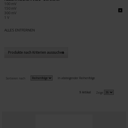
100 mV
150 mV
300 mV
1 V
ALLES ENTFERNEN
Produkte nach Kriterien aussuchen
In absteigender Reihenfolge
Sortieren nach
9 Artikel
Zeige