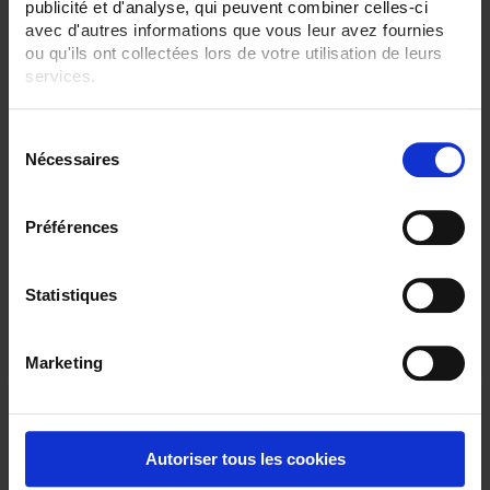
publicité et d'analyse, qui peuvent combiner celles-ci
avec d'autres informations que vous leur avez fournies
ou qu'ils ont collectées lors de votre utilisation de leurs
services.
Pour en savoir plus, veuillez consulter notre
politique de
S
confidentialité
.
Nécessaires
é
SHMI 30-750A 150mV Cl 0.5
l
Shunt - Anschlussöse - 40 bis 750 A - 150 mV
e
Préférences
c
t
i
Statistiques
o
n
Marketing
d
u
c
o
Autoriser tous les cookies
n