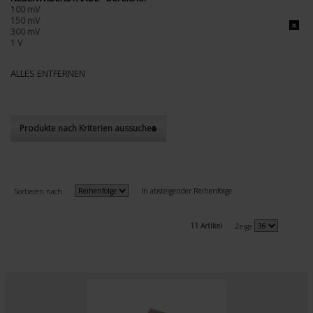
100 mV
150 mV
300 mV
1 V
ALLES ENTFERNEN
Produkte nach Kriterien aussuchen
In absteigender Reihenfolge
Sortieren nach
11 Artikel
Zeige