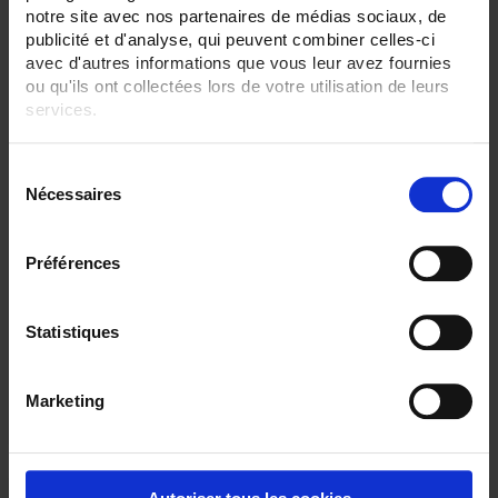
notre site avec nos partenaires de médias sociaux, de
publicité et d'analyse, qui peuvent combiner celles-ci
avec d'autres informations que vous leur avez fournies
ou qu'ils ont collectées lors de votre utilisation de leurs
services.
Pour en savoir plus, veuillez consulter notre
politique de
S
confidentialité
.
Nécessaires
é
l
TRIAD2 4AO
e
Préférences
Digitaler programmierbarer Messumwandler - 4 Analog-Ausgänge -
c
Hilfsstromversorgung 80 bis 265 V AC / V DC
t
i
Statistiques
o
n
Marketing
d
u
c
o