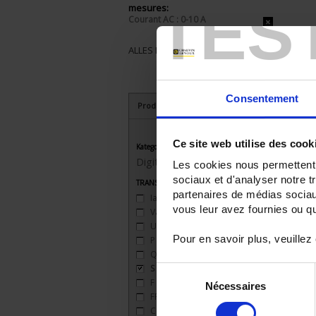
TES
mesures:
Courant AC : 0-10 A
ALLES ENTFERNEN
Consentement
Produkte nach Kriterien aussuchen
Ce site web utilise des cook
Kategorie
Digital transducers
Les cookies nous permettent d
sociaux et d'analyser notre t
TRANSDUCTEURS - Grandeurs mesurées
partenaires de médias sociaux
Iac
(9)
vous leur avez fournies ou qu'
Vac
(9)
Uac
(9)
Pour en savoir plus, veuillez
P
(9)
Q
(9)
S
(9)
Sélection
F
(9)
Nécessaires
du
FP
(9)
consentement
Cos φ
(9)