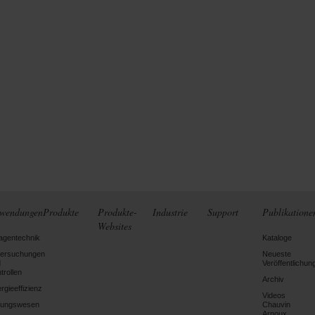
wendungen
Produkte
Produkte-
Industrie
Support
Publikatione
Websites
agentechnik
Kataloge
tersuchungen
Neueste
d
Veröffentlichun
trollen
Archiv
rgieeffizienz
Videos
dungswesen
Chauvin
Arnoux