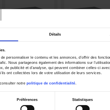
T
Détails
ies.
TRIAD2 2AO
TRIAD2 3AO
AUX.19/58VDC
e personnaliser le contenu et les annonces, d'offrir des fonctio
Digitaler programmierbarer
rafic. Nous partageons également des informations sur l'utilisati
Messumwandler - 2 Analog-Ausgänge
Digitaler programmierbarer
- Hilfsstromversorgung 80 bis 265 V
, de publicité et d'analyse, qui peuvent combiner celles-ci avec
Messumwandler - 3 Analog-Ausgän
AC / V DC
- Hilfsstromversorgung 19 bis 58 V
ils ont collectées lors de votre utilisation de leurs services.
 consulter notre
politique de confidentialité
.
Préférences
Statistiques