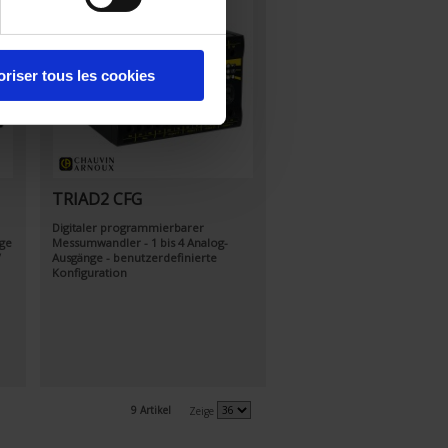
oriser tous les cookies
TRIAD2 CFG
Digitaler programmierbarer
ge
Messumwandler - 1 bis 4 Analog-
V
Ausgänge - benutzerdefinierte
Konfiguration
9 Artikel
Zeige