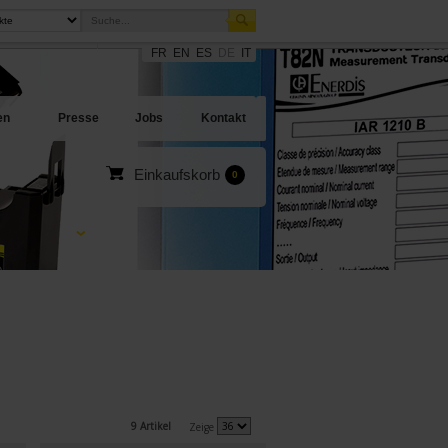
FR
EN
ES
DE
IT
sites
en Angebote
en
Presse
Jobs
Kontakt
Einkaufskorb
0
9 Artikel
Zeige