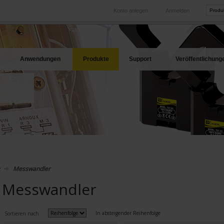
Konto anlegen
Anmelden
International
Produkt-Web
hren Bedarf
Unsere Tochtergesellschaften im Ausland
Unsere best
Anwendungen
Produkte
Support
Veröffentlichung
Messwandler
Messwandler
In absteigender Reihenfolge
Sortieren nach