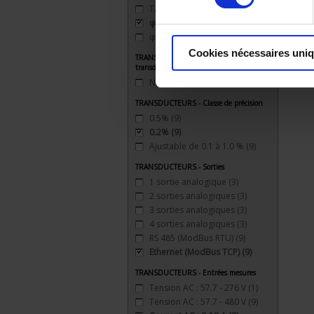
Tan φ
(9)
φ
(9)
φ (U'-U'')
(9)
Cookies nécessaires uni
TRANSDUCTEURS - Type de
transducteur
Numérique programmable
(9)
TRANSDUCTEURS - Classe de précision
0.5%
(9)
0.2%
(9)
Ajustable de 0.1 à 1.0 %
(9)
TRANSDUCTEURS - Sorties
1 sortie analogique
(3)
2 sorties analogiques
(3)
3 sorties analogiques
(3)
4 sorties analogiques
(3)
RS 485 (ModBus RTU)
(9)
Ethernet (ModBus TCP)
(9)
TRANSDUCTEURS - Entrées mesures
Tension AC : 57.7 - 276 V
(1)
Tension AC : 57.7 - 480 V
(9)