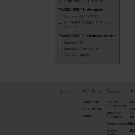
Courant AC : 0-10 A
(9)
TRANSDUCTEURS - Alimentation
80 - 265 Vac / Vdc
(5)
Alimentation auxiliaire 19 - 58
Vdc
(5)
TRANSDUCTEURS - Courbes de transfert
Linéaire
(9)
Linéaire 2 pentes
(9)
Quadratique
(9)
Home
Neuigkeiten
Konzern
An
Frankreich
Chauvin
Anl
Arnoux Metrix
International
Un
Integrierte
un
Archiv
Produktion
Kon
Firmengeschichte
Ene
Unsere
Bil
Marken