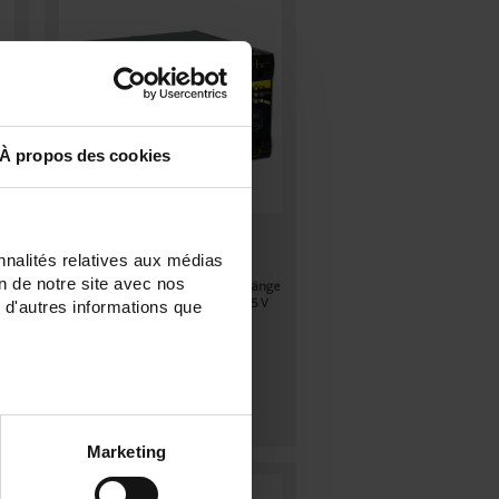
À propos des cookies
TRIAD2 3AO
nnalités relatives aux médias
Digitaler programmierbarer
on de notre site avec nos
Messumwandler - 3 Analog-Ausgänge
- Hilfsstromversorgung 80 bis 265 V
 d'autres informations que
ge
AC / V DC
 DC
Marketing