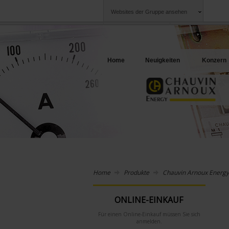
Websites der Gruppe ansehen
Chauvin Arnoux
Unternehmen
Gruppe
Ein Angebot für I
Home
Neuigkeiten
Konzern
Home
Produkte
Chauvin Arnoux Energy
ONLINE-EINKAUF
Für einen Online-Einkauf müssen Sie sich
anmelden.