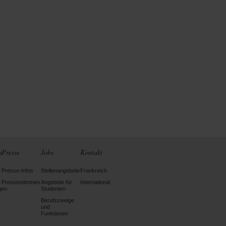
n
Presse
Jobs
Kontakt
Presse-Infos
Stellenangebote
Frankreich
Pressestimmen
Angebote für
International
gen
Studenten
Berufszweige
und
Funktionen