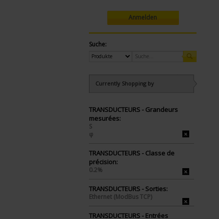
Anmelden
Suche:
Currently Shopping by
TRANSDUCTEURS - Grandeurs
mesurées:
S
φ
TRANSDUCTEURS - Classe de
précision:
0.2%
TRANSDUCTEURS - Sorties:
Ethernet (ModBus TCP)
TRANSDUCTEURS - Entrées