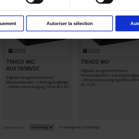
quement
Autoriser la sélection
Aut
TRIAD2 4AO
TRIAD2 4AO
AUX.19/58VDC
Digitaler programmierbarer
Messumwandler - 4 Analog-Ausgän
Digitaler programmierbarer
- Hilfsstromversorgung 80 bis 265 
Messumwandler - 4 Analog-Ausgänge
AC / V DC
- Hilfsstromversorgung 19 bis 58 V DC
In absteigender Reihenfolge
Sortieren nach