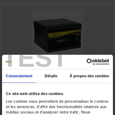
TEST
TRIAD2 2AO AUX.19/58VDC
Digitaler programmierbarer Messumwandler - 2 Analog-Ausgänge -
Consentement
Détails
À propos des cookies
Hilfsstromversorgung 19 bis 58 V DC
Ce site web utilise des cookies.
Les cookies nous permettent de personnaliser le contenu
et les annonces, d'offrir des fonctionnalités relatives aux
médias sociaux et d'analyser notre trafic. Nous