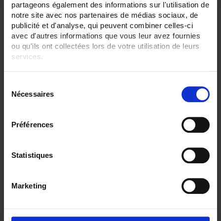
partageons également des informations sur l'utilisation de
notre site avec nos partenaires de médias sociaux, de
publicité et d'analyse, qui peuvent combiner celles-ci
avec d'autres informations que vous leur avez fournies
ou qu'ils ont collectées lors de votre utilisation de leurs
services.
Pour en savoir plus, veuillez consulter notre
politique de
S
confidentialité
.
Nécessaires
é
l
TRIAD2 2AO
e
Préférences
c
Digitaler programmierbarer Messumwandler - 2 Analog-Ausgänge -
Hilfsstromversorgung 80 bis 265 V AC / V DC
t
i
Statistiques
o
n
Marketing
d
u
c