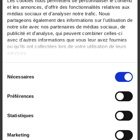
Les cookies nous permettent de personnaliser le contenu
et les annonces, d'offrir des fonctionnalités relatives aux
médias sociaux et d'analyser notre trafic. Nous
partageons également des informations sur l'utilisation de
notre site avec nos partenaires de médias sociaux, de
publicité et d'analyse, qui peuvent combiner celles-ci
avec d'autres informations que vous leur avez fournies
ou qu'ils ont collectées lors de votre utilisation de leurs
services.
Pour en savoir plus, veuillez consulter notre
politique de
S
confidentialité
.
Nécessaires
é
l
e
Préférences
c
t
TRIAD2 2AO
i
Statistiques
Digitaler programmierbarer Messumwandler - 2 Analog-Ausgänge -
o
Hilfsstromversorgung 80 bis 265 V AC / V DC
n
Marketing
d