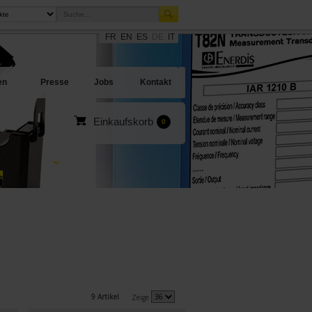
FR
EN
ES
DE
IT
sites
en Angebote
en
Presse
Jobs
Kontakt
Einkaufskorb
0
9 Artikel
Zeige