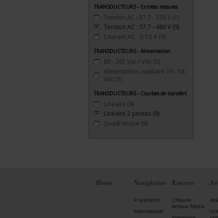
TRANSDUCTEURS - Entrées mesures
Tension AC : 57.7 - 276 V
(1)
Tension AC : 57.7 - 480 V
(9)
Courant AC : 0-10 A
(9)
TRANSDUCTEURS - Alimentation
80 - 265 Vac / Vdc
(5)
Alimentation auxiliaire 19 - 58
Vdc
(5)
TRANSDUCTEURS - Courbes de transfert
Linéaire
(9)
Linéaire 2 pentes
(9)
Quadratique
(9)
Home
Neuigkeiten
Konzern
An
Frankreich
Chauvin
Anl
Arnoux Metrix
International
Un
Integrierte
un