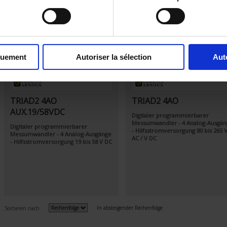
quement
Autoriser la sélection
Aut
TRIAD2 4AO
TRIAD2 4AO
AUX.19/58VDC
Digitaler programmierbarer
Messumwandler - 4 Analog-Ausgän
Digitaler programmierbarer
- Hilfsstromversorgung 80 bis 265 
Messumwandler - 4 Analog-Ausgänge
AC / V DC
- Hilfsstromversorgung 19 bis 58 V DC
In absteigender Reihenfolge
Sortieren nach