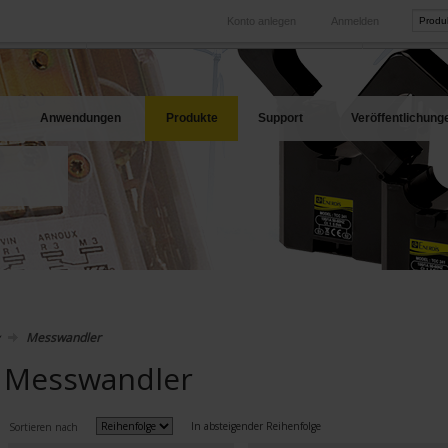
Konto anlegen
Anmelden
International
Produkt-Web
hren Bedarf
Unsere Tochtergesellschaften im Ausland
Unsere best
Anwendungen
Produkte
Support
Veröffentlichung
Messwandler
Messwandler
In absteigender Reihenfolge
Sortieren nach