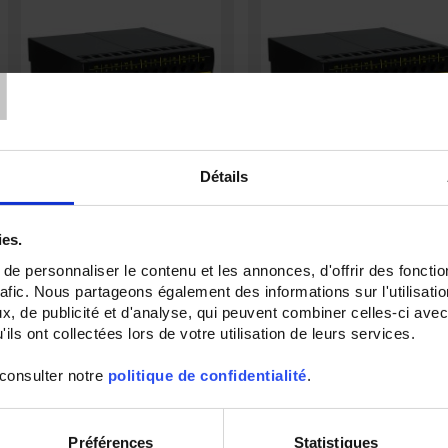
T
Détails
TRIAD2 2AO
TRIAD2 3AO
AUX.19/58VDC
ies.
Digitaler programmierbarer
Messumwandler - 2 Analog-Ausgänge
Digitaler programmierbarer
e personnaliser le contenu et les annonces, d'offrir des fonctio
- Hilfsstromversorgung 80 bis 265 V
Messumwandler - 3 Analog-Ausgän
AC / V DC
rafic. Nous partageons également des informations sur l'utilisati
- Hilfsstromversorgung 19 bis 58 V
, de publicité et d'analyse, qui peuvent combiner celles-ci avec
ils ont collectées lors de votre utilisation de leurs services.
 consulter notre
politique de confidentialité
.
Préférences
Statistiques