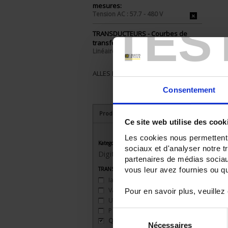
mesures:
Tension AC : 57.7 - 480 V
TES
TRANSDUCTEURS - Courbes de
transfert:
Linéaire 2 pentes
ALLES ENTFERNEN
Consentement
Produkte nach Kriterien aussuchen
Ce site web utilise des cook
Les cookies nous permettent d
Kategorie
sociaux et d'analyser notre t
Digital transducers
partenaires de médias sociaux
vous leur avez fournies ou qu'
TRANSDUCTEURS - Grandeurs mesurées
Iac
(9)
Vac
(9)
Pour en savoir plus, veuillez
Uac
(9)
P
(9)
Sélection
Q
(9)
Nécessaires
du