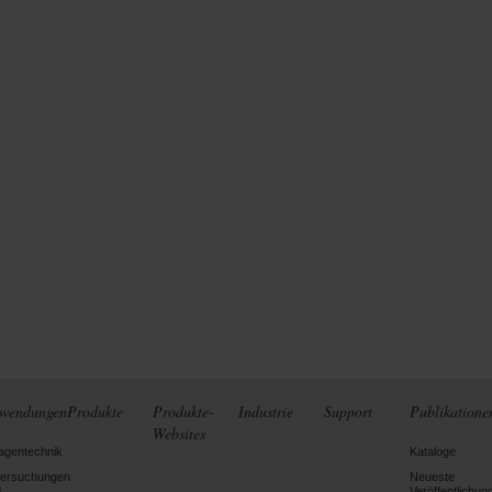
wendungen
Produkte
Produkte-
Industrie
Support
Publikatione
Websites
agentechnik
Kataloge
tersuchungen
Neueste
d
Veröffentlichun