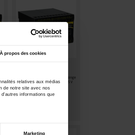
À propos des cookies
TRIAD2 3AO
Digitaler programmierbarer
Messumwandler - 3 Analog-Ausgänge
nnalités relatives aux médias
- Hilfsstromversorgung 80 bis 265 V
ge
AC / V DC
on de notre site avec nos
 DC
 d'autres informations que
Marketing