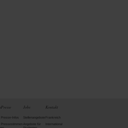
n
Presse
Jobs
Kontakt
Presse-Infos
Stellenangebote
Frankreich
Pressestimmen
Angebote für
International
gen
Studenten