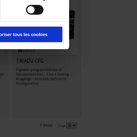
oriser tous les cookies
TRIAD2 CFG
Digitaler programmierbarer
ge
Messumwandler - 1 bis 4 Analog-
V
Ausgänge - benutzerdefinierte
Konfiguration
9 Artikel
Zeige