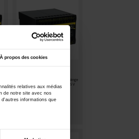
À propos des cookies
TRIAD2 3AO
Digitaler programmierbarer
Messumwandler - 3 Analog-Ausgänge
- Hilfsstromversorgung 80 bis 265 V
nnalités relatives aux médias
ge
AC / V DC
 DC
on de notre site avec nos
 d'autres informations que