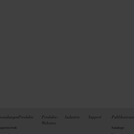
wendungen
Produkte
Produkte-
Industrie
Support
Publikatione
Websites
agentechnik
Kataloge