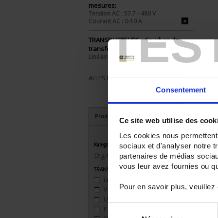
mesures:
Tension AC : 57.7 - 480 V
Courant AC : 0-10 A
TES
TRANSDUCTEURS - Courbes de
transfert:
Linéaire
ALLES ENTFERNEN
Consentement
Produkte nach Kriterien aussuchen
Ce site web utilise des cook
Les cookies nous permettent d
Kategorie
sociaux et d'analyser notre t
Digital transducers
partenaires de médias sociaux
vous leur avez fournies ou qu'
TRANSDUCTEURS - Grandeurs mesurées
Iac
(9)
Pour en savoir plus, veuillez
Vac
(9)
Uac
(9)
Sélection
P
(9)