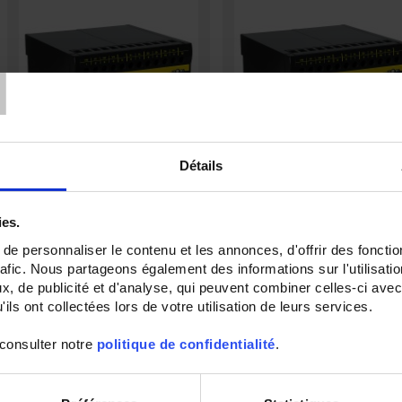
T
Détails
TRIAD2 2AO
TRIAD2 3AO
AUX.19/58VDC
Digitaler programmierbarer
ies.
Messumwandler - 2 Analog-Ausgänge
Digitaler programmierbarer
- Hilfsstromversorgung 80 bis 265 V
e personnaliser le contenu et les annonces, d'offrir des fonctio
Messumwandler - 3 Analog-Ausgän
AC / V DC
- Hilfsstromversorgung 19 bis 58 V
rafic. Nous partageons également des informations sur l'utilisati
, de publicité et d'analyse, qui peuvent combiner celles-ci avec
ils ont collectées lors de votre utilisation de leurs services.
 consulter notre
politique de confidentialité
.