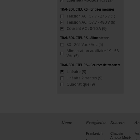
Ethernet (ModBus TCP)
(9)
TRANSDUCTEURS - Entrées mesures
Tension AC : 57.7 - 276 V
(1)
Tension AC : 57.7 - 480 V
(9)
Courant AC : 0-10 A
(9)
TRANSDUCTEURS - Alimentation
80 - 265 Vac / Vdc
(5)
Alimentation auxiliaire 19 - 58
Vdc
(5)
TRANSDUCTEURS - Courbes de transfert
Linéaire
(9)
Linéaire 2 pentes
(9)
Quadratique
(9)
Home
Neuigkeiten
Konzern
An
Frankreich
Chauvin
Anl
Arnoux Metrix