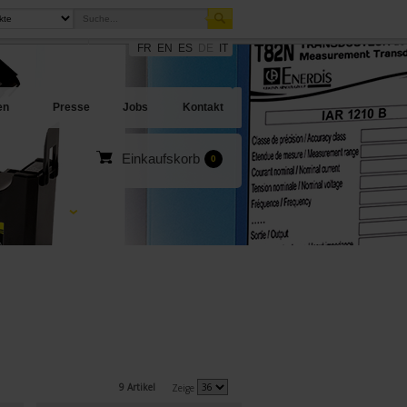
FR
EN
ES
DE
IT
sites
en Angebote
en
Presse
Jobs
Kontakt
Einkaufskorb
0
9 Artikel
Zeige