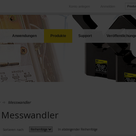
Konto anlegen
Anmelden
International
Produkt-Web
hren Bedarf
Unsere Tochtergesellschaften im Ausland
Unsere best
Anwendungen
Produkte
Support
Veröffentlichung
Messwandler
Messwandler
In absteigender Reihenfolge
Sortieren nach