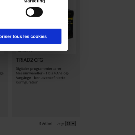
Marketing
oriser tous les cookies
TRIAD2 CFG
Digitaler programmierbarer
ge
Messumwandler - 1 bis 4 Analog-
V
Ausgänge - benutzerdefinierte
Konfiguration
9 Artikel
Zeige