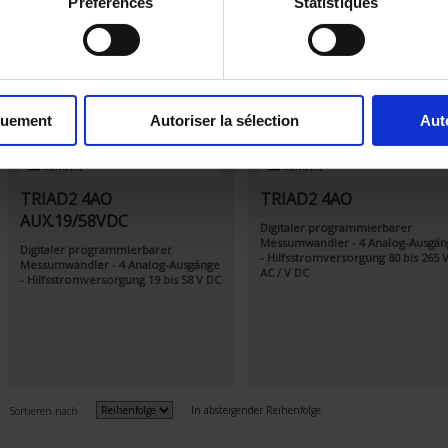
Préférences
Statistiques
quement
Autoriser la sélection
Aut
TRIAD2 4AO
TRIAD2 4AO
AUX.19/58VDC
Digitaler programmierbarer
Messumwandler - 4 Analog-Ausgän
Digitaler programmierbarer
- Hilfsstromversorgung 80 bis 265 
Messumwandler - 4 Analog-Ausgänge
AC / V DC
- Hilfsstromversorgung 19 bis 58 V DC
In absteigender Reihenfolge
Sortieren nach