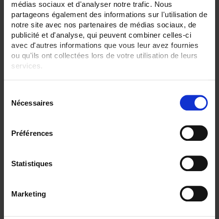
médias sociaux et d'analyser notre trafic. Nous
partageons également des informations sur l'utilisation de
notre site avec nos partenaires de médias sociaux, de
publicité et d'analyse, qui peuvent combiner celles-ci
avec d'autres informations que vous leur avez fournies
ou qu'ils ont collectées lors de votre utilisation de leurs
services.
Pour en savoir plus, veuillez consulter notre
politique de
S
confidentialité
.
Nécessaires
é
l
e
Préférences
TRIAD2 2AO
c
t
Digitaler programmierbarer Messumwandler - 2 Analog-Ausgänge -
Hilfsstromversorgung 80 bis 265 V AC / V DC
i
Statistiques
o
n
Marketing
d
u