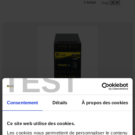
5 Artikel
Zeige
TEST
TRIAD2 1AO AUX.19/58VDC
Digitaler programmierbarer Messumwandler - 1 Analog-Ausgang -
Consentement
Détails
À propos des cookies
Hilfsstromversorgung 19 bis 58 V DC
Ce site web utilise des cookies.
Les cookies nous permettent de personnaliser le contenu