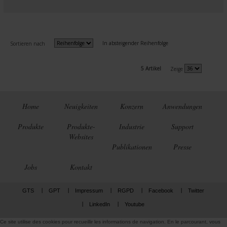
In absteigender Reihenfolge
Sortieren nach
5 Artikel
Zeige
Home
Neuigkeiten
Konzern
Anwendungen
Produkte
Produkte-
Industrie
Support
Websites
Publikationen
Presse
Jobs
Kontakt
GTS
GPT
Impressum
RGPD
Facebook
Twitter
LinkedIn
Youtube
Ce site utilise des cookies pour recueillir les informations de navigation. En le parcourant, vous