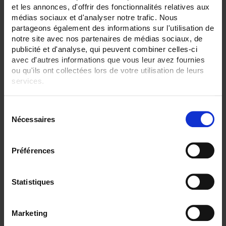
et les annonces, d'offrir des fonctionnalités relatives aux
médias sociaux et d'analyser notre trafic. Nous
partageons également des informations sur l'utilisation de
notre site avec nos partenaires de médias sociaux, de
publicité et d'analyse, qui peuvent combiner celles-ci
avec d'autres informations que vous leur avez fournies
ou qu'ils ont collectées lors de votre utilisation de leurs
services.
Pour en savoir plus, veuillez consulter notre
politique de
S
confidentialité
.
Nécessaires
é
l
e
Préférences
TRIAD2 2AO AUX.19/58VDC
c
t
Digitaler programmierbarer Messumwandler - 2 Analog-Ausgänge -
Hilfsstromversorgung 19 bis 58 V DC
i
Statistiques
o
n
Marketing
d