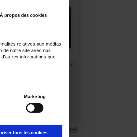
À propos des cookies
nnalités relatives aux médias
on de notre site avec nos
 d'autres informations que
ENERIUM 200 Ethernet +
Pulse
Messzentrale 144 x 144 - Diverse
Energieträger - Verwaltung der
Lastverlaufs- und
Aufzeichnungskurven - Zustands-
Marketing
und Analog-Eingänge/Ausgänge
6 Artikel
Zeige
oriser tous les cookies