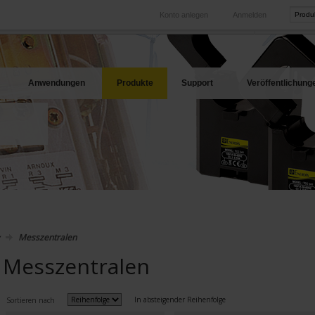
Konto anlegen
Anmelden
International
Produkt-Web
hren Bedarf
Unsere Tochtergesellschaften im Ausland
Unsere best
Anwendungen
Produkte
Support
Veröffentlichung
Messzentralen
Messzentralen
In absteigender Reihenfolge
Sortieren nach