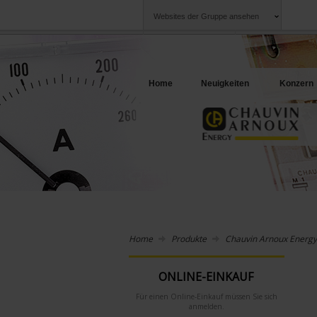
Websites der Gruppe ansehen
Chauvin Arnoux
Unternehmen
Gruppe
Ein Angebot für I
Home
Neuigkeiten
Konzern
Home
Produkte
Chauvin Arnoux Energy
ONLINE-EINKAUF
Für einen Online-Einkauf müssen Sie sich
anmelden.