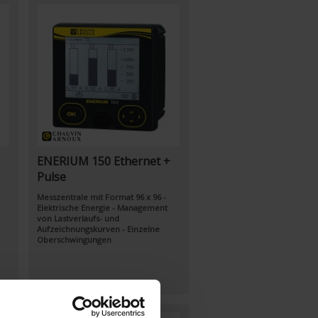
ENERIUM 150 Ethernet +
Pulse
Messzentrale mit Format 96 x 96 -
Elektrische Energie - Management
von Lastverlaufs- und
Aufzeichnungskurven - Einzelne
Oberschwingungen