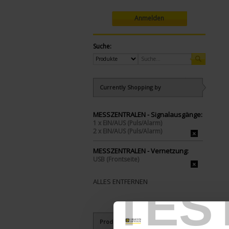
Anmelden
Suche:
Currently Shopping by
MESSZENTRALEN - Signalausgänge:
1 x EIN/AUS (Puls/Alarm)
2 x EIN/AUS (Puls/Alarm)
MESSZENTRALEN - Vernetzung:
USB (Frontseite)
ALLES ENTFERNEN
TES
Produkte nach Kriterien aussuchen