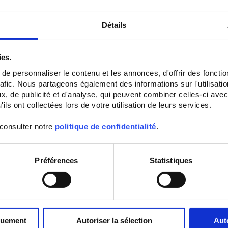
Détails
ies.
e personnaliser le contenu et les annonces, d'offrir des fonctio
rafic. Nous partageons également des informations sur l'utilisati
, de publicité et d'analyse, qui peuvent combiner celles-ci avec
ils ont collectées lors de votre utilisation de leurs services.
ENERIUM 150 RS485 +
ENERIUM 200 RS485 +
Pulse
Pulse
 consulter notre
politique de confidentialité
.
Messzentrale mit Format 96 x 96 -
Messzentrale 144 x 144 - Diverse
Elektrische Energie - Management
Energieträger - Verwaltung der
von Lastverlaufs- und
Lastverlaufs- und
Aufzeichnungskurven - Einzelne
Aufzeichnungskurven - Zustands-
Préférences
Statistiques
Oberschwingungen
und Analog-Eingänge/Ausgänge
In absteigender Reihenfolge
Sortieren nach
quement
Autoriser la sélection
Aut