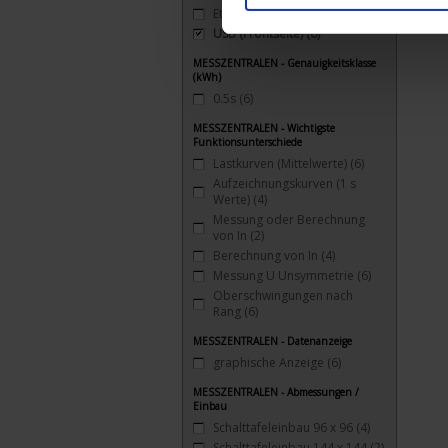
Ethernet (ModBus TCP)
(3)
USB (Frontseite)
(6)
MESSZENTRALEN - Genauigkeitsklasse
(kWh)
0.5s
(6)
MESSZENTRALEN - Wichtigste
Funktionsunterschiede
Lastkurven (Mittelwerte)
(6)
Aufzeichnungskurven (1 s
Werte)
(4)
Messung oder Berechnung
von In
(2)
Berechnung von In
(4)
Messung U Unsymmetrie
(6)
Oberschwingungen nach
Rang
(6)
MESSZENTRALEN - Datenanzeige
graphische Anzeige
(6)
MESSZENTRALEN - Abmessungen /
Einbau
Schalttafeleinbau 96 x 96
(4)
Schalttafeleinbau 144 x 144
(2)