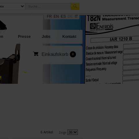
FR
EN
ES
DE
IT
sites
en Angebote
en
Presse
Jobs
Kontakt
Einkaufskorb
0
6 Artikel
Zeige