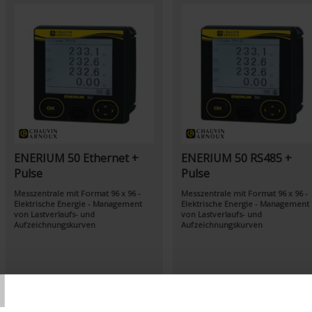
ENERIUM 50 Ethernet +
ENERIUM 50 RS485 +
Pulse
Pulse
Messzentrale mit Format 96 x 96 -
Messzentrale mit Format 96 x 96 -
Elektrische Energie - Management
Elektrische Energie - Management
von Lastverlaufs- und
von Lastverlaufs- und
Aufzeichnungskurven
Aufzeichnungskurven
T